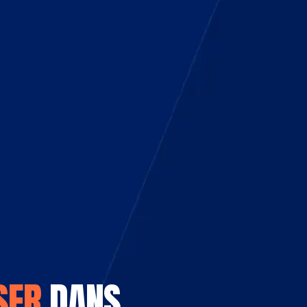
SER
DANS