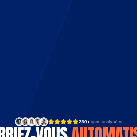
230+
apps analysées
RRIEZ-VOUS
AUTOMATI